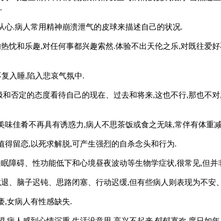
.
不从心.病人常用精神崩溃泄气的皮球来描述自己的状况.
热忱和乐趣,对任何事都兴趣索然.体验不出天伦之乐,对既往爱好
不复入睡,陷入悲哀气氛中.
极和否定的态度看待自己的现在、过去和将来,这也不行,那也不对,
,美味佳肴不再具有诱惑力,病人不思茶饭或食之无味,常伴有体重减
值得留恋,以死求解脱,可产生强烈的自杀念头和行为.
眠障碍、性功能低下和心境昼夜波动等生物学症状,很常见,但并
减退、脑子迟钝、思路闭塞、行动迟缓,但有些病人则表现为不安
痿,女病人有性感缺失.
.病人感到心情沉重,生活没意思,高兴不起来,郁郁寡欢,度日如