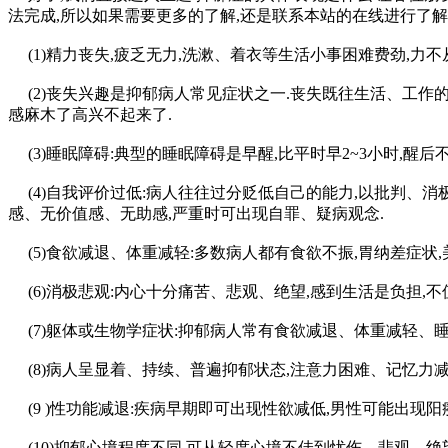
法完成,所以如果需要更多的了解,还是联系本站的在线进行了解
(1)精力丧失,疲乏无力,洗漱、着衣等生活小事困难费劲,力
(2)丧失兴趣是抑郁病人常见症状之一.丧失既往生活、工作的
感麻木了高兴不起来了.
(3)睡眠障碍:典型的睡眠障碍是早醒,比平时早2~3小时,醒后
(4)自我评价过低:病人往往过分贬低自己的能力,以批判、消
感、无价值感、无助感,严重时可出现自罪、疑病观念.
(5)食欲减退、体重减轻:多数病人都有食欲不振,胃纳差症状
(6)消极悲观:内心十分痛苦、悲观、绝望,感到生活是负担,不
(7)躯体或生物学症状:抑郁病人常有食欲减退、体重减轻、睡
(8)病人呈显着、持续、普遍抑郁状态,注意力困难、记忆力
(9 )性功能减退:疾病早期即可出现性欲减低,男性可能出现阳
(10)抑郁心境程度不同,可从轻度心境不佳到忧伤、悲观、绝望