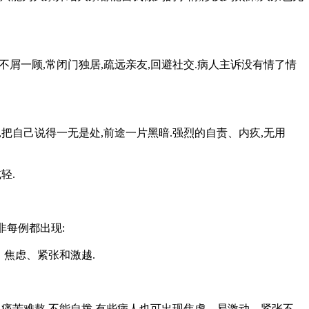
不屑一顾,常闭门独居,疏远亲友,回避社交.病人主诉没有情了情
把自己说得一无是处,前途一片黑暗.强烈的自责、内疚,无用
轻.
非每例都出现:
、焦虑、紧张和激越.
年,痛苦难熬,不能自拨.有些病人也可出现焦虑、易激动、紧张不