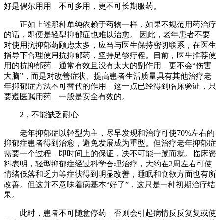
好是偶尔用用，不可多用，更不可长期服药。
正如上述那种单纯依赖于药物一样，如果不规范用药治疗
的话，即便是轻型抑郁症也难以治愈。 因此，老年患者不要
对使用抗抑郁药顾虑太多，应当与医生保持密切联系，在医生
指导下合理使用抗抑郁药，坚持足够疗程。目前，医生推荐使
用的抗抑郁药，通常有效且没有太大的副作用，更不会“伤害
大脑”，而是对改善症状、提高患者生活质量具有其他治疗老
年抑郁症方法不可替代的作用，这一点已经得到临床验证，只
要遵医嘱用药，一般是安全有效的。
2，不能缺乏耐心
老年抑郁症以轻型为主，尽早发现和治疗可使70%左右的
抑郁症患者得到治愈，避免发展成为重型。但治疗老年抑郁症
需要一个过程，即时间上的保证，决不可能一蹴而就。临床资
料表明，轻型抑郁症经过科学合理治疗，大约在2周左右可使
情绪低落和乏力等症状得到明显改善，睡眠和食欲方面也有所
改善。但这并不意味着病基本“好了”，这只是一种初期治疗结
果。
此时，患者不可随意停药，否则会引起病情反反复复或使