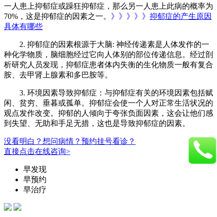
一人患上抑郁症或躁狂抑郁症，那么另一人患上此病的概率为
70%，这是抑郁症的因素之一。
》》》》》
抑郁症的产生原因
具体有哪些
2. 抑郁症的因素根源于大脑: 神经传递素是人体发作的一
种化学物质，脑细胞经过它向人体别的部位传递信息。经过剖
析研究人员发现，抑郁症患者体内失衡的生化物质一般有复合
胺、去甲肾上腺素和多巴胺等。
3. 环境因素导致抑郁症：与抑郁症有关的环境因素包括赋
闲、贫穷、垂暮或孤单。抑郁症会使一个人对正常生活状况的
观点发作改变。抑郁的人倾向于夸张负面因素，这会让他们感
到失望、无助和手足无措，这也是导致抑郁症的因素。
没看明白？想问病情？预约挂号看诊？
直接点击在线咨询>
早发现
早预约
早治疗