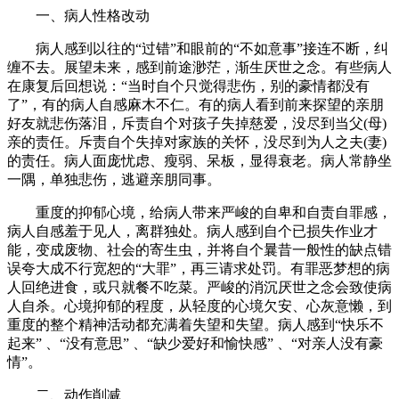
一、病人性格改动
病人感到以往的“过错”和眼前的“不如意事”接连不断，纠
缠不去。展望未来，感到前途渺茫，渐生厌世之念。有些病人
在康复后回想说：“当时自个只觉得悲伤，别的豪情都没有
了”，有的病人自感麻木不仁。有的病人看到前来探望的亲朋
好友就悲伤落泪，斥责自个对孩子失掉慈爱，没尽到当父(母)
亲的责任。斥责自个失掉对家族的关怀，没尽到为人之夫(妻)
的责任。病人面庞忧虑、瘦弱、呆板，显得衰老。病人常静坐
一隅，单独悲伤，逃避亲朋同事。
重度的抑郁心境，给病人带来严峻的自卑和自责自罪感，
病人自感羞于见人，离群独处。病人感到自个已损失作业才
能，变成废物、社会的寄生虫，并将自个曩昔一般性的缺点错
误夸大成不行宽恕的“大罪”，再三请求处罚。有罪恶梦想的病
人回绝进食，或只就餐不吃菜。严峻的消沉厌世之念会致使病
人自杀。心境抑郁的程度，从轻度的心境欠安、心灰意懒，到
重度的整个精神活动都充满着失望和失望。病人感到“快乐不
起来” 、“没有意思” 、“缺少爱好和愉快感” 、“对亲人没有豪
情”。
二、动作削减