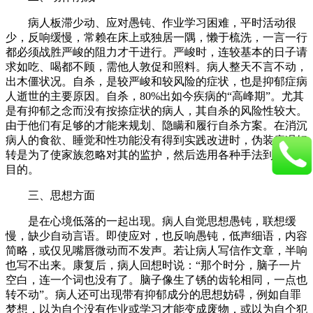
病人板滞少动、应对愚钝、作业学习困难，平时活动很
少，反响缓慢，常赖在床上或独居一隅，懒于梳洗，一言一行
都必须战胜严峻的阻力才干进行。严峻时，连较基本的日子请
求如吃、喝都不顾，需他人敦促和照料。病人整天不言不动，
出木僵状况。自杀，是较严峻和较风险的症状，也是抑郁症病
人逝世的主要原因。自杀，80%出如今疾病的“高峰期”。尤其
是有抑郁之念而没有按捺症状的病人，其自杀的风险性较大。
由于他们有足够的才能来规划、隐瞒和履行自杀方案。在消沉
病人的食欲、睡觉和性功能没有得到实践改进时，伪装病况好
转是为了使家族忽略对其的监护，然后选用各种手法到达自杀
目的。
三、思想方面
是在心境低落的一起出现。病人自觉思想愚钝，联想缓
慢，缺少自动言语。即使应对，也反响愚钝，低声细语，内容
简略，或仅见嘴唇微动而不发声。若让病人写信作文章，半响
也写不出来。康复后，病人回想时说：“那个时分，脑子一片
空白，连一个词也没有了。脑子像生了锈的齿轮相同，一点也
转不动”。病人还可出现带有抑郁成分的思想妨碍，例如自罪
梦想，以为自个没有作业或学习才能变成废物，或以为自个犯