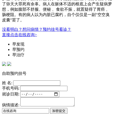
了弥天大罪死有余辜。病人在躯体不适的根底上会产生疑病梦
想，例如腹部不舒服、便秘 、食欲不振，就置疑得了胃癌 、
肠梗阻。有的病人以为内脏已腐朽，自个仅仅是一副“空空臭
皮囊”罢了。
没看明白？想问病情？预约挂号看诊？
直接点击在线咨询>
早发现
早预约
早治疗
自助预约挂号
姓 名:
手机号码:
就诊日期:
病情描述: