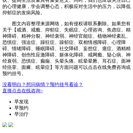
状、提高生活质量具有重要意义。同时，我们也应该关注自己
的心理健康，学会调整心态，积极应对生活中的压力，以降低
抑郁症的发病风险。
图文内容整理来源网络，如有侵权请联系删除。如果您有
关于【戒酒、戒瘾、抑郁症、失眠症、心理咨询、焦虑症、精
神障碍、精神分裂、神经衰弱、神经官能症、植物神经紊乱、
恐惧症、强迫症、躁狂症、躁郁症、双相情感障碍、心理障
碍、情绪障碍、睡眠障碍、社交障碍、妄想症、癔症、酒精精
神障碍、创伤性应激障碍、躯体化障碍、戒网瘾、疑心病、神
经衰弱、恐惧症、癫痫、头晕头痛、眩晕晕厥、耳石症、面神
经痉挛、面瘫、眩晕症】等方面问题可以点击在线免费咨询或
预约挂号。
没看明白？想问病情？预约挂号看诊？
直接点击在线咨询>
早发现
早预约
早治疗