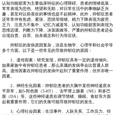
认知功能损害为主要临床特征的心理障碍。患者的情绪低落，
常常表现为悲伤、绝望和无助，对日常生活中的事物缺乏兴
趣，甚至对以前喜欢的事情也提不起精神。此外，抑郁症患者
还常常伴有焦虑、紧张、恐惧等情绪。精力下降表现为疲劳、
乏力、注意力不集中、记忆力减退等。认知功能损害则表现为
思维迟缓、判断力下降、决策困难等。严重的抑郁症患者还会
出现自责、自罪、自杀观念和行为等症状。
抑郁症的发病原因复杂，涉及生物学、心理学和社会学等
多个方面。以下是一些常见的导致抑郁症的原因：
1、遗传因素：研究发现，抑郁症具有一定的遗传倾向。
如果家族中有抑郁症患者，那么亲属的发病率会比普通人群
高。遗传因素在抑郁症的发病中起到了重要作用，但并非唯一
因素。
2、神经生化因素：抑郁症患者的大脑中某些神经递质水
平异常，如5-羟色胺（5-HT）、去甲肾上腺素（NE）和多巴
胺（DA）等。这些神经递质在调节情绪、睡眠、食欲等方面
起着重要作用，它们的失衡可能导致抑郁症的发生。
3、心理社会因素：生活事件、人际关系、工作压力、经